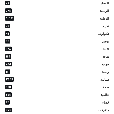
اقتصاد
24
الرياضة
276
الوطنية
7٬681
تعليم
20
تكنولوجيا
41
تونس
78
ثقافة
376
ثقافة
187
جهوية
204
رياضة
131
سياسة
1٬245
صحة
938
عالمية
626
قضاء
22
متفرقات
878