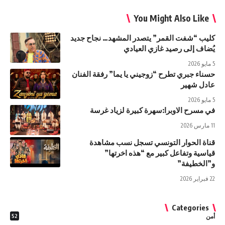
You Might Also Like
كليب “شفت القمر” يتصدر المشهد… نجاح جديد
يُضاف إلى رصيد غازي العيادي
5 مايو 2026
حسناء جبري تطرح “زوجيني يا يما” رفقة الفنان
عادل شهير
5 مايو 2026
في مسرح الاوبرا:سهرة كبيرة لزياد غرسة
11 مارس 2026
قناة الحوار التونسي تسجل نسب مشاهدة
قياسية وتفاعل كبير مع “هذه اخرتها”
و”الخطيفة”
22 فبراير 2026
Categories
أمن
52