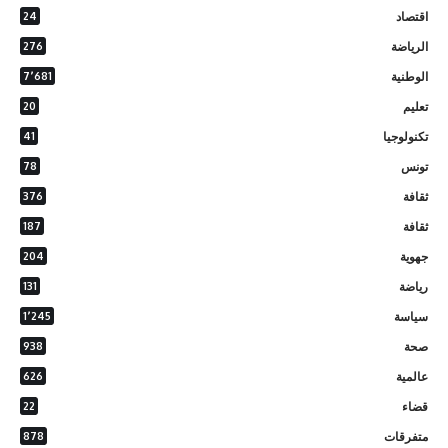
اقتصاد
24
الرياضة
276
الوطنية
7٬681
تعليم
20
تكنولوجيا
41
تونس
78
ثقافة
376
ثقافة
187
جهوية
204
رياضة
131
سياسة
1٬245
صحة
938
عالمية
626
قضاء
22
متفرقات
878