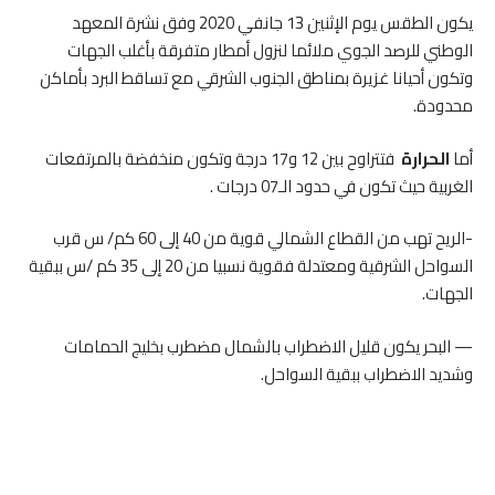
يكون الطقس يوم الإثنين 13 جانفي 2020 وفق نشرة المعهد
الوطني للرصد الجوي ملائما لنزول أمطار متفرقة بأغلب الجهات
وتكون أحيانا غزيرة بمناطق الجنوب الشرقي مع تساقط البرد بأماكن
محدودة.
أما
الحرارة
فتتراوح بين 12 و17 درجة وتكون منخفضة بالمرتفعات
الغربية حيث تكون في حدود الـ07 درجات .
-الريح تهب من القطاع الشمالي قوية من 40 إلى 60 كم/ س قرب
السواحل الشرقية ومعتدلة فقوية نسبيا من 20 إلى 35 كم /س ببقية
الجهات.
— البحر يكون قليل الاضطراب بالشمال مضطرب بخليج الحمامات
وشديد الاضطراب ببقية السواحل.