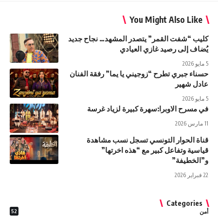
You Might Also Like
كليب “شفت القمر” يتصدر المشهد… نجاح جديد
يُضاف إلى رصيد غازي العيادي
5 مايو 2026
حسناء جبري تطرح “زوجيني يا يما” رفقة الفنان
عادل شهير
5 مايو 2026
في مسرح الاوبرا:سهرة كبيرة لزياد غرسة
11 مارس 2026
قناة الحوار التونسي تسجل نسب مشاهدة
قياسية وتفاعل كبير مع “هذه اخرتها”
و”الخطيفة”
22 فبراير 2026
Categories
أمن
52