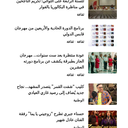
للسنة الرابعة على التوالي: تكريم الناجحين
في مناظرة البكالوريا بالفوار
ثقافة
برنامج الدورة الحادية والأربعين من مهرجان
قابس الدولي
ثقافة
ثقافة
عودة منتظرة بعد ست سنوات… مهرجان
الجاز بطبرقة يكشف عن برنامج دورته
العشرين
ثقافة
ثقافة
كليب “شفت القمر” يتصدر المشهد… نجاح
جديد يُضاف إلى رصيد غازي العيادي
الوطنية
حسناء جبري تطرح “زوجيني يا يما” رفقة
الفنان عادل شهير
الوطنية