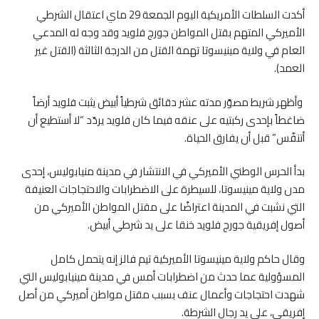
أكدت السلطات الأمريكية اليوم الجمعة 29 ماي اعتقال الشرطي
الأميركي المتهم بقتل المواطن جورج فلويد وقد وجه له المدعي
العام في ولاية مينيسوتا تهمة القتل من الدرجة الثالثة (القتل غير
العمد).
وأظهر شريط مصوّر مدته عشر دقائق شرطياً أبيض يثبت فلويد أرضاً
ضاغطاً بإحدى ركبتيه على عنقه فيما كان فلويد يردّد “لا أستطيع أن
أتنفّس” قبل أن يفارق الحياة.
بدأ الحرس الوطني الأميركي في الانتشار في مدينة منيابوليس، إحدى
مدن ولاية مينيسوتا، للسيطرة على الاضطرابات والاحتجاجات العنيفة
التي نشبت في المدينة اعتراضًا على مقتل المواطن الأميركي من
أصول إفريقية جورج فلويد خنقا على يد شرطي أبيض.
وقال حاكم ولاية مينيسوتا الأميركية تيم فالز إنه يتحمل كامل
المسؤولية عما حدث من اضطرابات أمس في مدينة مينيابوليس التي
شهدت احتجاجات وأعمال عنف بسبب مقتل مواطن أميركي من أصل
إفريقي، على يد رجال الشرطة.