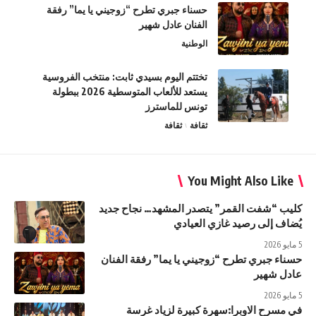
حسناء جبري تطرح “زوجيني يا يما” رفقة
الفنان عادل شهير
الوطنية
تختتم اليوم بسيدي ثابت: منتخب الفروسية
يستعد للألعاب المتوسطية 2026 ببطولة
تونس للماسترز
ثقافة
ثقافة
You Might Also Like
كليب “شفت القمر” يتصدر المشهد… نجاح جديد
يُضاف إلى رصيد غازي العيادي
5 مايو 2026
حسناء جبري تطرح “زوجيني يا يما” رفقة الفنان
عادل شهير
5 مايو 2026
في مسرح الاوبرا:سهرة كبيرة لزياد غرسة