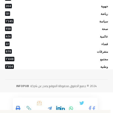
جهوية
204
رياضة
131
سياسة
1٬245
صحة
938
عالمية
626
قضاء
22
متفرقات
878
مجتمع
1٬448
وطنية
1٬304
2024 © جميع الحقوق محفوظة.الموقع يصدر عن شركة:
INFOPUB