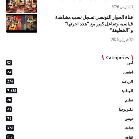
11 مارس 2026
قناة الحوار التونسي تسجل نسب مشاهدة
قياسية وتفاعل كبير مع “هذه اخرتها”
و”الخطيفة”
22 فبراير 2026
Categories
أمن
52
اقتصاد
24
الرياضة
276
الوطنية
7٬681
تعليم
20
تكنولوجيا
41
تونس
78
ثقافة
376
ثقافة
187