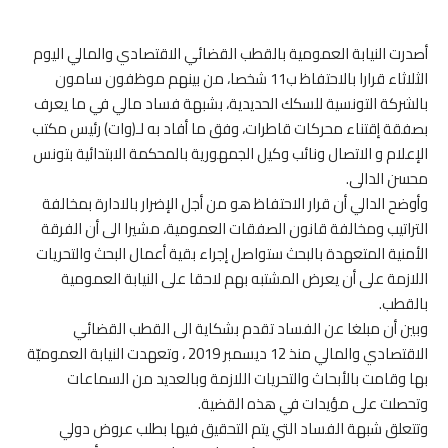
أصدرت النيابة العمومية بالقطب القضائي الاقتصادي والمالي اليوم
الثلاثاء قرارا بالاحتفاظ ب11 شخصا، من بينهم موظفون سامون
بالشركة التونسية للسكك الحديدية، بشبهة فساد مالي في ما يعرف
بصفقة إقتناء محركات قاطرات، وفق ما أفاد به لـ(وات) رئيس مكتب
الإعلام و الاتصال ونائب وكيل الجمهورية بالمحكمة الابتدائية بتونس
محسن الدالى.
وأوضح الدالي أن قرار الاحتفاظ هو من أجل الإضرار بالادارة بمخالفة
التراتيب ومخالفة قانون الصفقات العمومية، مشيرا الى أن الفرقة
الأمنية المتعهدة بالبحث ستواصل إجراء بقية أعمال البحث والتحريات
اللازمة على أن يعرض المشتبه بهم لاحقا على النيابة العمومية
بالقطب.
وبين أن مبلغا عن الفساد تقدم بشكاية الى القطب القضائي
الاقتصادي والمالي منذ 12 ديسمبر 2019 ، وتعهدت النيابة العموميّة
بها وقامت بالأبحاث والتحريات اللازمة وبالعديد من السماعات
وتحصلت على مؤيدات في هذه القضية.
وتتعلق شبهة الفساد التي يتم التحقيق فيها بطلب عروض دولي