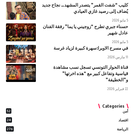
كليب “شفت القمر” يتصدر المشهد… نجاح جديد
يُضاف إلى رصيد غازي العيادي
5 مايو 2026
حسناء جبري تطرح “زوجيني يا يما” رفقة الفنان
عادل شهير
5 مايو 2026
في مسرح الاوبرا:سهرة كبيرة لزياد غرسة
11 مارس 2026
قناة الحوار التونسي تسجل نسب مشاهدة
قياسية وتفاعل كبير مع “هذه اخرتها”
و”الخطيفة”
22 فبراير 2026
Categories
أمن
52
اقتصاد
24
الرياضة
276