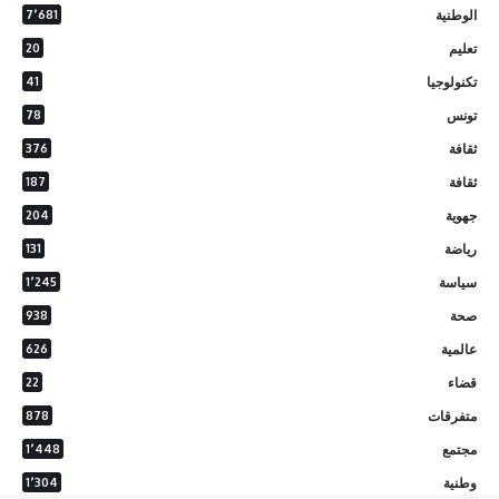
الوطنية
7٬681
تعليم
20
تكنولوجيا
41
تونس
78
ثقافة
376
ثقافة
187
جهوية
204
رياضة
131
سياسة
1٬245
صحة
938
عالمية
626
قضاء
22
متفرقات
878
مجتمع
1٬448
وطنية
1٬304