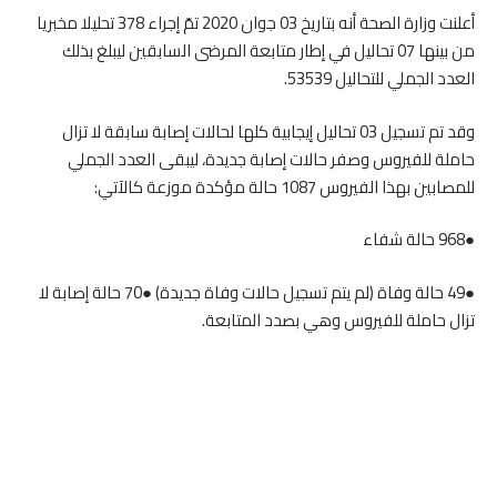
أعلنت وزارة الصحة أنه بتاريخ 03 جوان 2020 تمّ إجراء 378 تحليلا مخبريا
من بينها 07 تحاليل في إطار متابعة المرضى السابقين ليبلغ بذلك
العدد الجملي للتحاليل 53539.
وقد تم تسجيل 03 تحاليل إيجابية كلها لحالات إصابة سابقة لا تزال
حاملة للفيروس وصفر حالات إصابة جديدة، ليبقى العدد الجملي
للمصابين بهذا الفيروس 1087 حالة مؤكدة موزعة كالآتي:
●968 حالة شفاء
●49 حالة وفاة (لم يتم تسجيل حالات وفاة جديدة) ●70 حالة إصابة لا
تزال حاملة للفيروس وهي بصدد المتابعة.