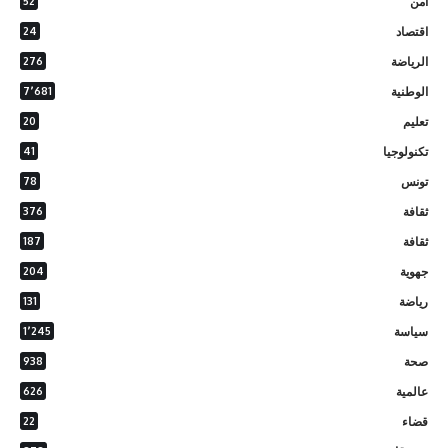
أمن
52
اقتصاد
24
الرياضة
276
الوطنية
7٬681
تعليم
20
تكنولوجيا
41
تونس
78
ثقافة
376
ثقافة
187
جهوية
204
رياضة
131
سياسة
1٬245
صحة
938
عالمية
626
قضاء
22