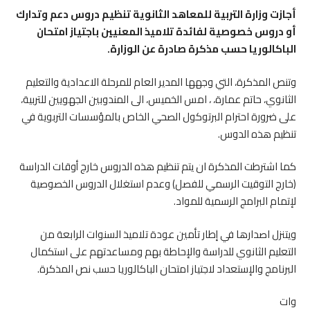
أجازت وزارة التربية للمعاهد الثانوية تنظيم دروس دعم وتدارك
أو دروس خصوصية لفائدة تلاميذ المعنيين باجتياز امتحان
الباكالوريا حسب مذكرة صادرة عن الوزارة.
وتنص المذكرة، التي وجهها المدير العام للمرحلة الاعدادية والتعليم
الثانوي، حاتم عمارة، ، امس الخميس، الى المندوبين الجهويين للتربية،
على ضرورة احترام البرتوكول الصحي الخاص بالمؤسسات التربوية في
تنظيم هذه الدوس.
كما اشترطت المذكرة ان يتم تنظيم هذه الدروس خارج أوقات الدراسة
(خارج التوقيت الرسمي للفصل) وعدم استغلال الدروس الخصوصية
لإتمام البرامج الرسمية للمواد.
ويتنزل اصدارها في إطار تأمين عودة تلاميذ السنوات الرابعة من
التعليم الثانوي للدراسة والإحاطة بهم ومساعدتهم على استكمال
البرنامج والإستعداد لاجتياز امتحان الباكالوريا حسب نص المذكرة.
وات