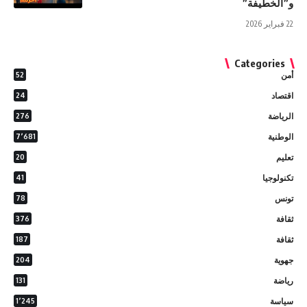
و”الخطيفة”
22 فبراير 2026
Categories
أمن
52
اقتصاد
24
الرياضة
276
الوطنية
7٬681
تعليم
20
تكنولوجيا
41
تونس
78
ثقافة
376
ثقافة
187
جهوية
204
رياضة
131
سياسة
1٬245