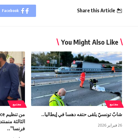
Share this Article
Facebook
You Might Also Like
مجتمع
مجتمع
شابّ تونسيّ يلقى حتفه دهسا في إيطاليا..
الثالثة منمنت
26 فبراير 2026
فرنسا”..