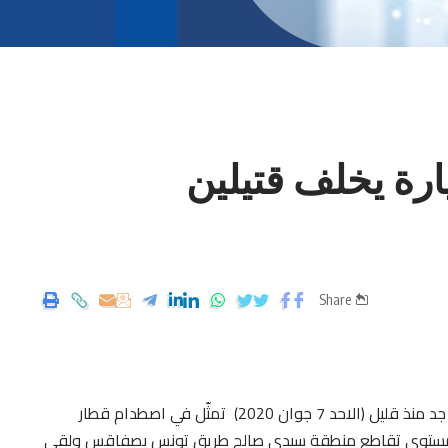
ة يخلف قتيلين
Share
أفاد مصدر من الحماية المدنية، أن حادث مرور أليم جد منذ قليل (الاحد 7 جوان 2020) تمثّل في اصطدام قطار
ى مستوى تقاطع منطقة سيدي صالح طريق تونس بصفاقس ولقي