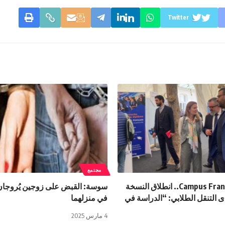
Twitter
مجتمع
من تنظيم Campus France.. انطلاق النسخة
سوسة: القبض على زوجين يُروجان
دى التنقل الطلابي: “الدراسة في
في منزلهما
4 مارس 2025