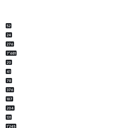
52
24
276
7٬681
20
41
78
376
187
204
131
1٬245