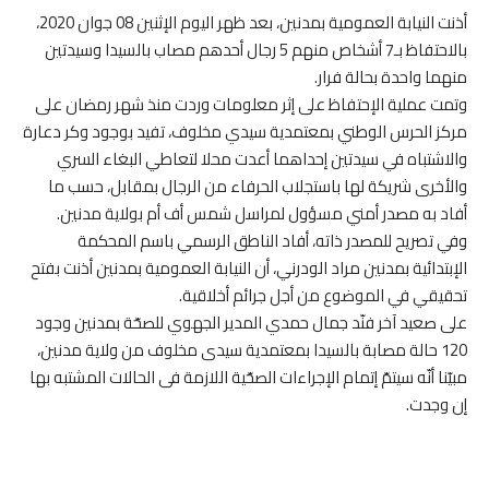
أذنت النيابة العمومية بمدنين، بعد ظهر اليوم الإثنين 08 جوان 2020،
بالاحتفاظ بـ7 أشخاص منهم 5 رجال أحدهم مصاب بالسيدا وسيدتين
منهما واحدة بحالة فرار.
وتمت عملية الإحتفاظ على إثر معلومات وردت منذ شهر رمضان على
مركز الحرس الوطني بمعتمدية سيدي مخلوف، تفيد بوجود وكر دعارة
والاشتباه في سيدتين إحداهما أعدت محلا لتعاطي البغاء السري
والأخرى شريكة لها باستجلاب الحرفاء من الرجال بمقابل، حسب ما
أفاد به مصدر أمني مسؤول لمراسل شمس أف أم بولاية مدنين.
وفي تصريح للمصدر ذاته، أفاد الناطق الرسمي باسم المحكمة
الإبتدائية بمدنين مراد الودرني، أن النيابة العمومية بمدنين أذنت بفتح
تحقيقي في الموضوع من أجل جرائم أخلاقية.
على صعيد آخر فنّد جمال حمدي المدير الجهوي للصحّة بمدنين وجود
120 حالة مصابة بالسيدا بمعتمدية سيدى مخلوف من ولاية مدنين،
مبيّنا أنّه سيتمّ إتمام الإجراءات الصحّية اللازمة فى الحالات المشتبه بها
إن وجدت.