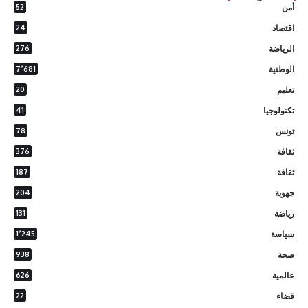
أمن
52
اقتصاد
24
الرياضة
276
الوطنية
7٬681
تعليم
20
تكنولوجيا
41
تونس
78
ثقافة
376
ثقافة
187
جهوية
204
رياضة
131
سياسة
1٬245
صحة
938
عالمية
626
قضاء
22