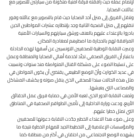
لإتمام عمله حيث رافقته فرقة أمنية متكونة من سيارتين للتصوير مع
عائلات الضحايا.
وتنقل الفريق إلى منزل أحد الضحايا حيث قام بالتصوير مع عائلته وفور
تنقلهم إلى منزل الضحية الثانية وجد بإنتظاره عشرات المواطنين الذين
بادروا بالإعتداء عليهم بالعنف ورشق سيارتهم والسيارات الأمنية
المرافقة لهم بالحجارة ما اضطرهم لمغادرة المكان.
وعبرت النقابة الوطنية للصحفيين التونسيين عن أسفها لهذه الحادثة
باعتبار أن الفريق الصحفي تجنّد لخدمة أهالي الضحايا والمنطقة وعمل
على تسليط الضوء على مشكلة القنال المتواصلة منذ سنوات وتسببت
في عديد الكوارث وأنّ الوضع الطبيعي يقتضي أن يكون المواطن في
مثل هذه الحالات سندا للصحفي الذي ينقل صوته و يكشف المشاكل
والمصاعب التي يعيشها.
وثمنت النقابة الدور الذي لعبه الأمن في حماية فريق عمل الحقائق
الأربع، ودعت وزارة الداخلية إلى تأمين الطواقم الصحفية في المناطق
التي تمثل خطرا عليهم.
وعلى ضوء هذا الاعتداء الخطير جدّدت النقابة دعوتها للصحفيين
والمؤسسات الإعلامية إلى التخطيط الجيد للمهام الخطرة نتيجة ما
يشهده الوضع الاجتماعي من احتقان في أكثر من منطقة كما