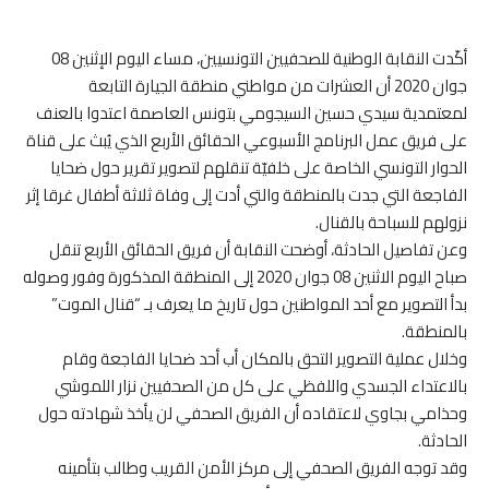
أكّدت النقابة الوطنية للصحفيين التونسيين، مساء اليوم الإثنين 08
جوان 2020 أن العشرات من مواطني منطقة الجيارة التابعة
لمعتمدية سيدي حسين السيجومي بتونس العاصمة اعتدوا بالعنف
على فريق عمل البرنامج الأسبوعي الحقائق الأربع الذي يُبث على قناة
الحوار التونسي الخاصة على خلفيّة تنقلهم لتصوير تقرير حول ضحايا
الفاجعة التي جدت بالمنطقة والتي أدت إلى وفاة ثلاثة أطفال غرقا إثر
نزولهم للسباحة بالقنال.
وعن تفاصيل الحادثة، أوضحت النقابة أن فريق الحقائق الأربع تنقل
صباح اليوم الاثنين 08 جوان 2020 إلى المنطقة المذكورة وفور وصوله
بدأ التصوير مع أحد المواطنين حول تاريخ ما يعرف بـ “قنال الموت”
بالمنطقة.
وخلال عملية التصوير التحق بالمكان أب أحد ضحايا الفاجعة وقام
بالاعتداء الجسدي واللفظي على كل من الصحفيين نزار اللموشي
وحذامي بجاوي لاعتقاده أن الفريق الصحفي لن يأخذ شهادته حول
الحادثة.
وقد توجه الفريق الصحفي إلى مركز الأمن القريب وطالب بتأمينه