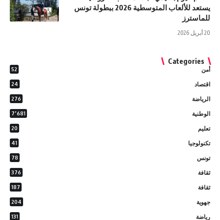
يستعد للألعاب المتوسطية 2026 ببطولة تونس
للماسترز
20 أبريل 2026
Categories
أمن
52
اقتصاد
24
الرياضة
276
الوطنية
7٬681
تعليم
20
تكنولوجيا
41
تونس
78
ثقافة
376
ثقافة
187
جهوية
204
رياضة
131