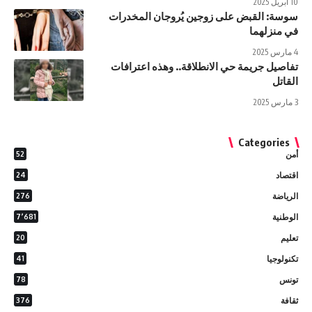
10 أبريل 2025
سوسة: القبض على زوجين يُروجان المخدرات
في منزلهما
4 مارس 2025
تفاصيل جريمة حي الانطلاقة.. وهذه اعترافات
القاتل
3 مارس 2025
Categories
أمن
52
اقتصاد
24
الرياضة
276
الوطنية
7٬681
تعليم
20
تكنولوجيا
41
تونس
78
ثقافة
376