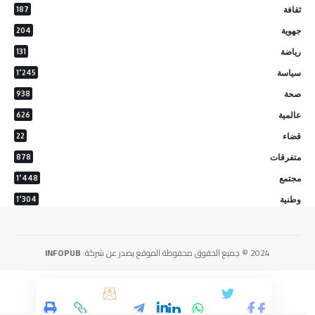
ثقافة
187
جهوية
204
رياضة
131
سياسة
1٬245
صحة
938
عالمية
626
قضاء
22
متفرقات
878
مجتمع
1٬448
وطنية
1٬304
2024 © جميع الحقوق محفوظة.الموقع يصدر عن شركة:
INFOPUB