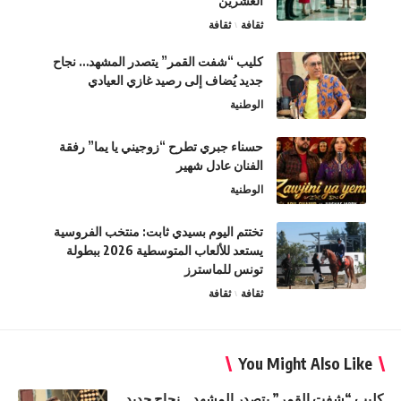
العشرين
ثقافة
ثقافة
كليب “شفت القمر” يتصدر المشهد… نجاح
جديد يُضاف إلى رصيد غازي العيادي
الوطنية
حسناء جبري تطرح “زوجيني يا يما” رفقة
الفنان عادل شهير
الوطنية
تختتم اليوم بسيدي ثابت: منتخب الفروسية
يستعد للألعاب المتوسطية 2026 ببطولة
تونس للماسترز
ثقافة
ثقافة
You Might Also Like
كليب “شفت القمر” يتصدر المشهد… نجاح جديد