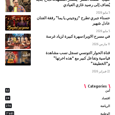
يُضاف إلى رصيد غازي العيادي
5 مايو 2026
حسناء جبري تطرح “زوجيني يا يما” رفقة الفنان
عادل شهير
5 مايو 2026
في مسرح الاوبرا:سهرة كبيرة لزياد غرسة
11 مارس 2026
قناة الحوار التونسي تسجل نسب مشاهدة
قياسية وتفاعل كبير مع “هذه اخرتها”
و”الخطيفة”
22 فبراير 2026
Categories
أمن
52
اقتصاد
24
الرياضة
276
الوطنية
7٬681