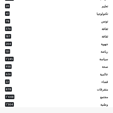
تعليم
20
تكنولوجيا
41
تونس
78
ثقافة
376
ثقافة
187
جهوية
204
رياضة
131
سياسة
1٬245
صحة
938
عالمية
626
قضاء
22
متفرقات
878
مجتمع
1٬448
وطنية
1٬304