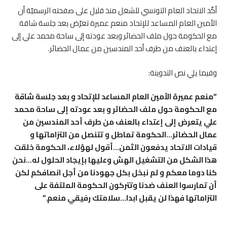
أكّد الاتحاد العام التونسي للشغل منذ قليل على صفحته الرسميّة أن
الأمين العام المساعد للإتحاد منعم عميرة تعرّض بعد جلسة شاقة
مع الحكومة حول ملف الحضائر وبعد عودته إلى ساحة محمد علي إلى
إعتداء بالعنف من طرف أحد المندسين من عمال الحضائر.
وفيما يلي نص التدوينة:
“منعم عميرة الأمين العام المساعد للإتحاد و بعد جلسة شاقة
مع الحكومة حول ملف الحضائر و بعد عودته إلى ساحة محمد
علي يتعرض إلى إعتداء بالعنف من طرف أحد المندسين من
عمال الحضائر…الحكومة تماطل و تتنصل من التزاماتها و
قيادات الاتحاد يدفعون الثمن…أقول لهؤلاء، الحكومة خلقت
هذا الشكل من التشغيل الهش وعليها بإيجاد الحلول له…نحن
كنا دوما معكم و لم نبخل بكل جهودنا من أجل انصافكم لكن
أن تمارسوا العنف ضدنا وتتركون الحكومة الملتفة على
التزاماتها فهذا لن يقبل ابدا…سلامتك رفيقي منعم.”