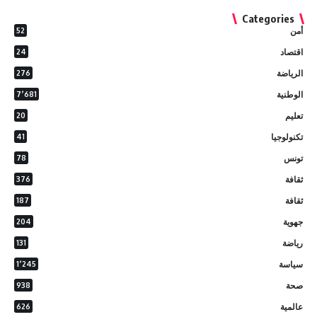
Categories
أمن
52
اقتصاد
24
الرياضة
276
الوطنية
7٬681
تعليم
20
تكنولوجيا
41
تونس
78
ثقافة
376
ثقافة
187
جهوية
204
رياضة
131
سياسة
1٬245
صحة
938
عالمية
626