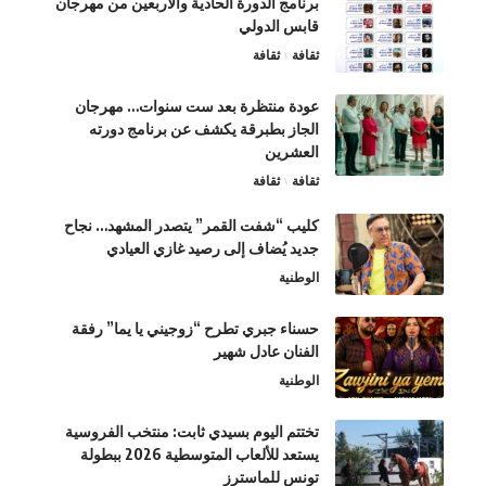
برنامج الدورة الحادية والأربعين من مهرجان
قابس الدولي
ثقافة
ثقافة
عودة منتظرة بعد ست سنوات… مهرجان
الجاز بطبرقة يكشف عن برنامج دورته
العشرين
ثقافة
ثقافة
كليب “شفت القمر” يتصدر المشهد… نجاح
جديد يُضاف إلى رصيد غازي العيادي
الوطنية
حسناء جبري تطرح “زوجيني يا يما” رفقة
الفنان عادل شهير
الوطنية
تختتم اليوم بسيدي ثابت: منتخب الفروسية
يستعد للألعاب المتوسطية 2026 ببطولة
تونس للماسترز