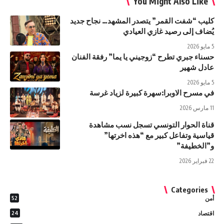
You Might Also Like
كليب “شفت القمر” يتصدر المشهد… نجاح جديد
يُضاف إلى رصيد غازي العيادي
5 مايو 2026
حسناء جبري تطرح “زوجيني يا يما” رفقة الفنان
عادل شهير
5 مايو 2026
في مسرح الاوبرا:سهرة كبيرة لزياد غرسة
11 مارس 2026
قناة الحوار التونسي تسجل نسب مشاهدة
قياسية وتفاعل كبير مع “هذه اخرتها”
و”الخطيفة”
22 فبراير 2026
Categories
أمن
52
اقتصاد
24