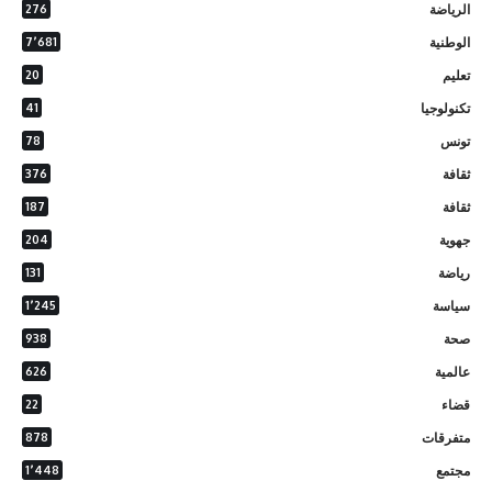
الرياضة
276
الوطنية
7٬681
تعليم
20
تكنولوجيا
41
تونس
78
ثقافة
376
ثقافة
187
جهوية
204
رياضة
131
سياسة
1٬245
صحة
938
عالمية
626
قضاء
22
متفرقات
878
مجتمع
1٬448