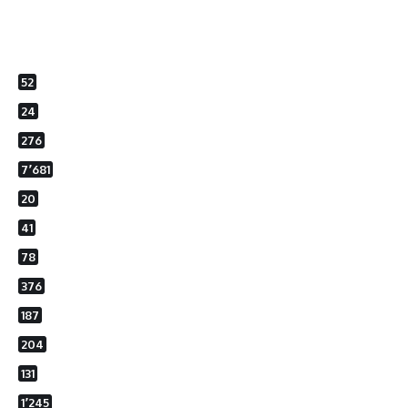
52
24
276
7٬681
20
41
78
376
187
204
131
1٬245