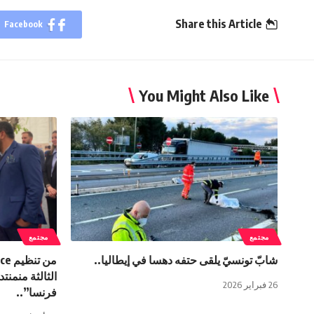
Share this Article
Facebook
You Might Also Like
مجتمع
مجتمع
شابّ تونسيّ يلقى حتفه دهسا في إيطاليا..
الثالثة منمنت
26 فبراير 2026
فرنسا”..