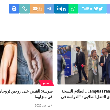
Twitter
مجتمع
من تنظيم Campus France.. انطلاق النسخة
سوسة: القبض على زوجين يُروجان
دى التنقل الطلابي: “الدراسة في
في منزلهما
4 مارس 2025