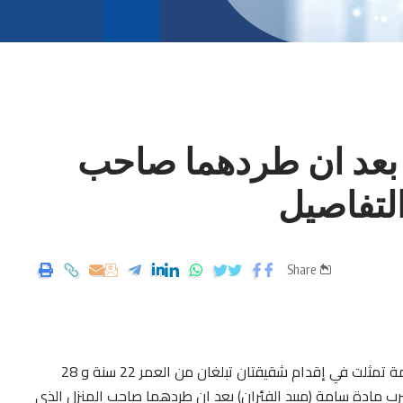
 بعد ان طردهما صاحب
التفاصيل
Share
جدت بمنطقة مرناق من ولاية بن غروس حادثة أليمة تمثلت في إقدام شقيقتان تبلغان من العمر 22 سنة و 28
يلية 2020 على الانتحار بشرب مادة سامة (مبيد الفئران) بعد ان طردهما صاحب المنزل الذي