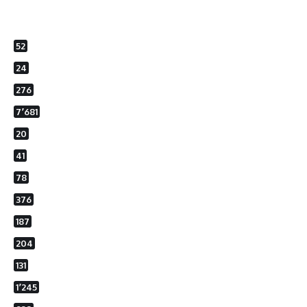
52
24
276
7٬681
20
41
78
376
187
204
131
1٬245