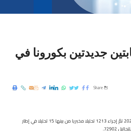
تين جديدتين بكورونا في
Share
أعلنت وزارة الصحة التونسية أنه بتاريخ 04 جويلية 2020 تمّ إجراء 1213 تحليلا مخبريا من بينها 15 تحليلا في إطار
ل 72902.