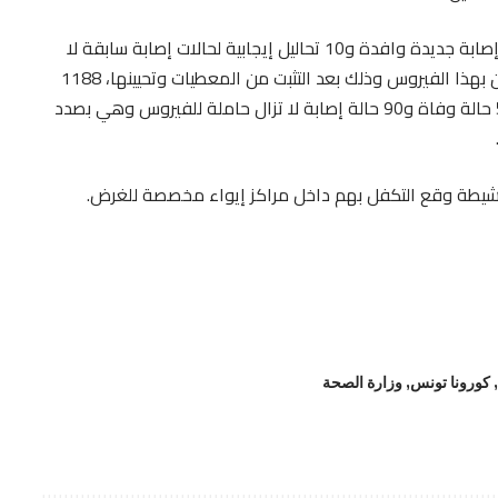
وقد تم تسجيل 12 تحليلا إيجابيا من بينها 02 حالات إصابة جديدة وافدة و10 تحاليل إيجابية لحالات إصابة سابقة لا
تزال حاملة للفيروس، ليصبح العدد الجملي للمصابين بهذا الفيروس وذلك بعد التثبت من المعطيات وتحيينها، 1188
حالة مؤكدة موزعة كالآتي: 1048 حالة شفاء و50 حالة وفاة و90 حالة إصابة لا تزال حاملة للفيروس وهي بصدد
النشيطة وقع التكفل بهم داخل مراكز إيواء مخصصة للغرض.
,
كورونا تونس
,
وزارة الصحة