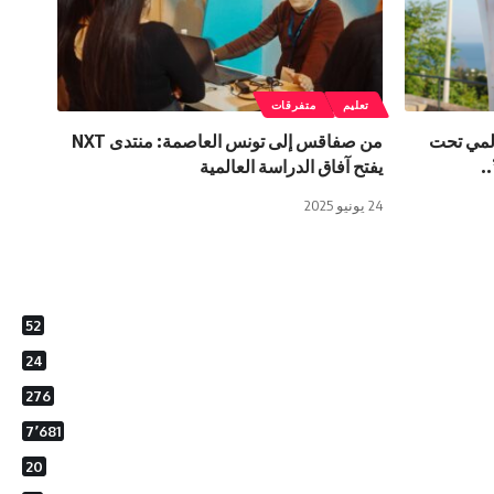
تعليم
متفرقات
المي تحت
من صفاقس إلى تونس العاصمة: منتدى NXT
.
يفتح آفاق الدراسة العالمية
24 يونيو 2025
52
24
276
7٬681
20