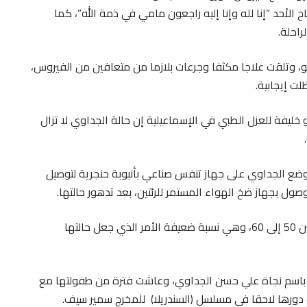
 الأحد “إنا لله وإنا إليه راجعون مامي في ذمة الله”، كما
راحلة.
يو، وتلقت علاجا مكثفا وجرعات بلازما من متعافين من الفيروس،
ت إيجابية.
ليفة للعزل الطبي في الإسماعيلية إن حالة الجداوي لا تزال
ضع الجداوي على جهاز تنفس صناعي بأنبوبة حنجرية لتوصيل
ول بجهاز ضخ الهواء المستمر للرئتين، بعد تدهور حالتها.
وأضافت المصادر أن نسبة الأكسجين في الدم ما بين 50 إلى 60، وهي نسبة ضعيفة الأمر الذي جعل حالتها
لدت رجاء الجداوي في السادس من سبتمبر 1938 باسم نجاة علي حسن الجداوي، وعاشت فترة من طفولتها مع
 دورها لاحقا في مسلسل (السندريلا) للمخرج سمير سيف.