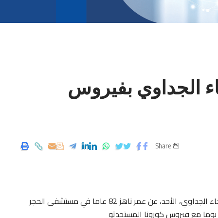
اء الجداوي بفيروس
Share
توفيت الممثلة المصرية وعارضة الأزياء السابقة رجاء الجداوي، الأحد، عن عمر ناهز 82 عاما في مستشفى الحجر