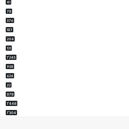
41
78
376
187
204
131
1٬245
938
626
22
878
1٬448
1٬304