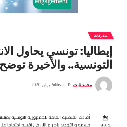
متفرقات
إيطاليا: تونسي يحاول الان
التونسية.. والأخيرة توضح
محمد ثابت
Published 11 يوليو 2020
أفادت القنصلية العامة للجمهورية التونسية بميلانو
جسمه و التهديد بإضرام النار في نفسه احتجاجا ع
SHARE