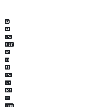
52
24
276
7٬681
20
41
78
376
187
204
131
1٬245