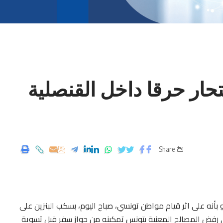
تحار حرقا داخل القنصلية
Share
 بأنه على اثر قيام مواطن تونسي، صباح اليوم، بسكب البنزين على
لى رفض المصالح المعنية بتونس تمكينه من جواز سفر قبل تسوية