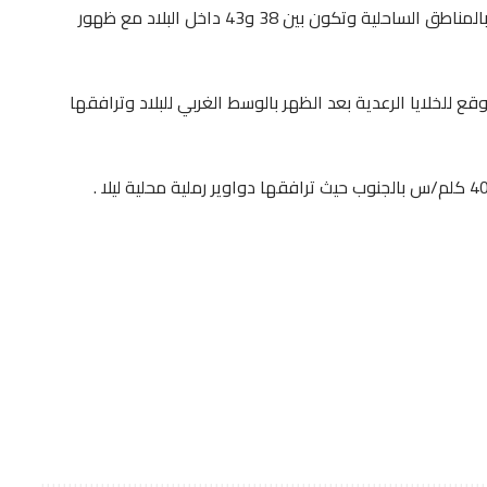
حيثتتراوح درجات الحرارة القصوى بين 32 و37 درجة بالمناطق الساحلية وتكون بين 38 و43 داخل البلاد مع ظهور
للخلايا الرعدية بعد الظهر بالوسط الغربي للبلاد وترافقها