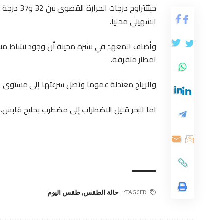
الشهيلي محليا.
وأضاف المعهد في نشرة محينة أن وجود نشاط متوقع 
امطار متفرقة..
والرياح معتدلة عموما وتصل سرعتها إلى مستوى 40 كلم/س بالجنوب حيث ترافقها دواوير رملية محلية ليلا .
اما البحر قليل الاضطراب إلى مضطرب بخليج قابس.
TAGGED:
حالة الطقس
,
طقس اليوم