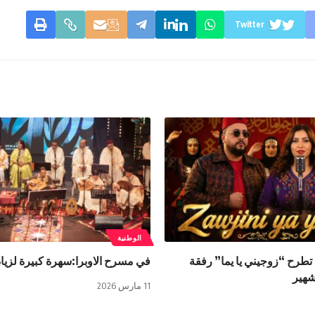
Twitter
الوطنية
طرح “زوجيني يا يما” رفقة
في مسرح الاوبرا:سهرة كبيرة لزيا
شهير
11 مارس 2026