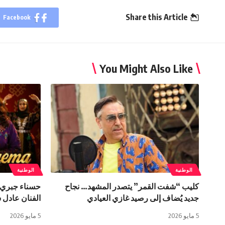
Share this Article
Facebook
You Might Also Like
الوطنية
الوطنية
كليب “شفت القمر” يتصدر المشهد… نجاح
حسناء جبري ت
جديد يُضاف إلى رصيد غازي العيادي
الفنان عادل 
5 مايو 2026
5 مايو 2026