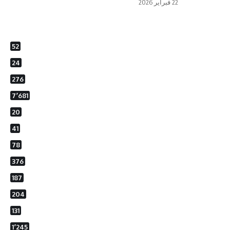
22 فبراير 2026
52
24
276
7٬681
20
41
78
376
187
204
131
1٬245