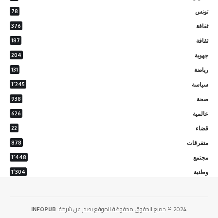
تونس
78
ثقافة
376
ثقافة
187
جهوية
204
رياضة
131
سياسة
1٬245
صحة
938
عالمية
626
قضاء
22
متفرقات
878
مجتمع
1٬448
وطنية
1٬304
2024 © جميع الحقوق محفوظة.الموقع يصدر عن شركة:
INFOPUB