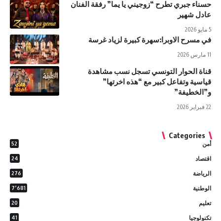
حسناء جبري تطرح “زوجيني يا يما” رفقة الفنان
عادل شهير
5 مايو 2026
في مسرح الاوبرا:سهرة كبيرة لزياد غرسة
11 مارس 2026
قناة الحوار التونسي تسجل نسب مشاهدة
قياسية وتفاعل كبير مع “هذه اخرتها”
و”الخطيفة”
22 فبراير 2026
Categories
أمن
52
اقتصاد
24
الرياضة
276
الوطنية
7٬681
تعليم
20
تكنولوجيا
41