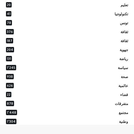
تعليم
20
تكنولوجيا
41
تونس
78
ثقافة
376
ثقافة
187
جهوية
204
رياضة
131
سياسة
1٬245
صحة
938
عالمية
626
قضاء
22
متفرقات
878
مجتمع
1٬448
وطنية
1٬304