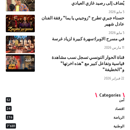
يُضاف إلى رصيد غازي العيادي
5 مايو 2026
حسناء جبري تطرح “زوجيني يا يما” رفقة الفنان
عادل شهير
5 مايو 2026
في مسرح الاوبرا:سهرة كبيرة لزياد غرسة
11 مارس 2026
قناة الحوار التونسي تسجل نسب مشاهدة
قياسية وتفاعل كبير مع “هذه اخرتها”
و”الخطيفة”
22 فبراير 2026
Categories
أمن
52
اقتصاد
24
الرياضة
276
الوطنية
7٬681