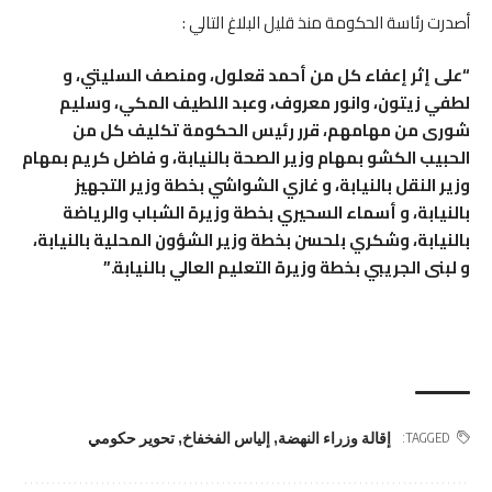
أصدرت رئاسة الحكومة منذ قليل البلاغ التالي :
“على إثر إعفاء كل من أحمد قعلول، ومنصف السليتي، و
لطفي زيتون، وانور معروف، وعبد اللطيف المكي، وسليم
شورى من مهامهم، قرر رئيس الحكومة تكليف كل من
الحبيب الكشو بمهام وزير الصحة بالنيابة، و فاضل كريم بمهام
وزير النقل بالنيابة، و غازي الشواشي بخطة وزير التجهيز
بالنيابة، و أسماء السحيري بخطة وزيرة الشباب والرياضة
بالنيابة، وشكري بلحسن بخطة وزير الشؤون المحلية بالنيابة،
و لبنى الجريبي بخطة وزيرة التعليم العالي بالنيابة.”
إقالة وزراء النهضة
,
إلياس الفخفاخ
,
تحوير حكومي
TAGGED: