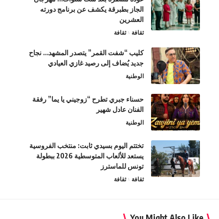
الجاز بطبرقة يكشف عن برنامج دورته
العشرين
ثقافة
ثقافة
كليب “شفت القمر” يتصدر المشهد… نجاح
جديد يُضاف إلى رصيد غازي العيادي
الوطنية
حسناء جبري تطرح “زوجيني يا يما” رفقة
الفنان عادل شهير
الوطنية
تختتم اليوم بسيدي ثابت: منتخب الفروسية
يستعد للألعاب المتوسطية 2026 ببطولة
تونس للماسترز
ثقافة
ثقافة
You Might Also Like