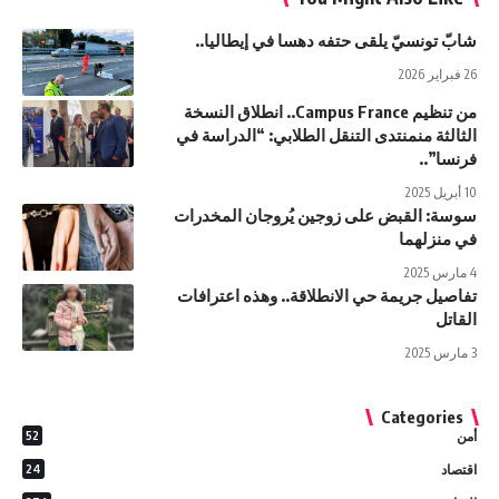
شابّ تونسيّ يلقى حتفه دهسا في إيطاليا..
26 فبراير 2026
من تنظيم Campus France.. انطلاق النسخة
الثالثة منمنتدى التنقل الطلابي: “الدراسة في
فرنسا”..
10 أبريل 2025
سوسة: القبض على زوجين يُروجان المخدرات
في منزلهما
4 مارس 2025
تفاصيل جريمة حي الانطلاقة.. وهذه اعترافات
القاتل
3 مارس 2025
Categories
أمن
52
اقتصاد
24