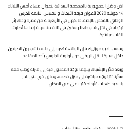
اذن وكيل الجمهورية بالمحكمة الابتدائية بزغوان مساء أمس الثلاثاء
14 جويلية 2020 لأعوان فرقة الأبحاث والتفتيش التابعة للحرس
الوطني بالفحص بالإحتفاظ بكهل في الأربعينات من عمره وذلك إثر
تورّطه في قتل شاب طعنا بسكين في ثلاث مناسبات إحداها أصابت
القلب مباشرة.
وحسب راديو موزاييك فإن الواقعة تعود إلى خلاف نشب بين الطرفين
داخل سيارة للنقل الريفي حول أولوية الجلوس بأحد المقاعد.
وبعد فضّ الإشتباك بينهما توجّه المظنون فيه إلى منزله وجلب معه
سكّينا ثمّ توجّه مباشرة إلى منزل خصمه، وما إن خرج حتى بادر
بتسديد طعنات فأرداه قتيلا على عين المكان.
زغوان
,
طعن
,
مقتل شاب
TAGGED: