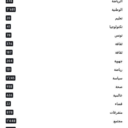
الرياضة
276
الوطنية
7٬681
تعليم
20
تكنولوجيا
41
تونس
78
ثقافة
376
ثقافة
187
جهوية
204
رياضة
131
سياسة
1٬245
صحة
938
عالمية
626
قضاء
22
متفرقات
878
مجتمع
1٬448