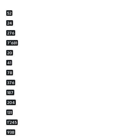
52
24
276
7٬681
20
41
78
376
187
204
131
1٬245
938