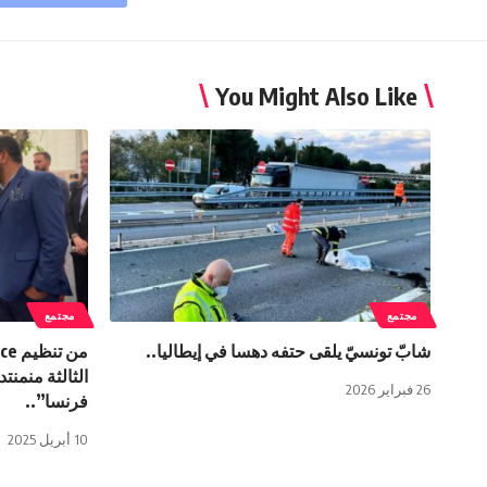
You Might Also Like
مجتمع
مجتمع
شابّ تونسيّ يلقى حتفه دهسا في إيطاليا..
الثالثة منمنت
26 فبراير 2026
فرنسا”..
10 أبريل 2025