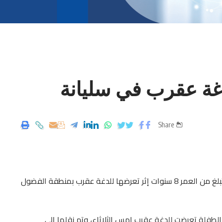
Share
توفيت صباخ اليوم الاربعاء 15 جويلية 2020 طفلة تبلغ من العمر 8 سنوات إثر تعرضها للدغة عقرب بمنطقة الفضول
طفلة تعرضت للدغة عقرب امس الثلاثاء، وتم نقلها إلى