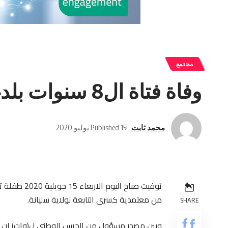
مجتمع
وفاة فتاة ال8 سنوات بلدغة عقرب في سليانة
محمد ثابت
Published 15 يوليو 2020
من معتمدية كسرى التابعة لولاية سليانة.
SHARE
وبين مصدر مسؤول من الحرس الوطني ل(وات) ان ال