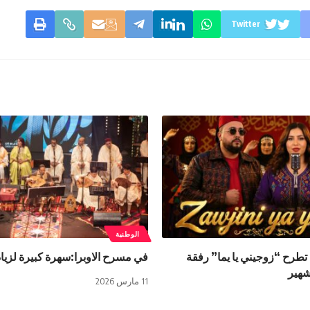
Twitter
الوطنية
طرح “زوجيني يا يما” رفقة
في مسرح الاوبرا:سهرة كبيرة لزيا
شهير
11 مارس 2026