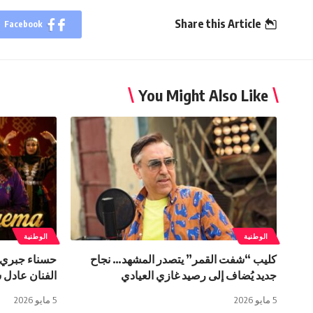
Share this Article
Facebook
You Might Also Like
الوطنية
الوطنية
كليب “شفت القمر” يتصدر المشهد… نجاح
حسناء جبري ت
جديد يُضاف إلى رصيد غازي العيادي
الفنان عادل 
5 مايو 2026
5 مايو 2026