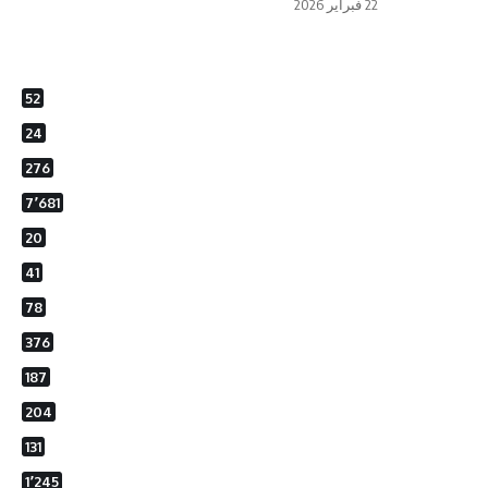
22 فبراير 2026
52
24
276
7٬681
20
41
78
376
187
204
131
1٬245