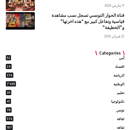
11 مارس 2026
قناة الحوار التونسي تسجل نسب مشاهدة
قياسية وتفاعل كبير مع “هذه اخرتها”
و”الخطيفة”
22 فبراير 2026
Categories
أمن
52
اقتصاد
24
الرياضة
276
الوطنية
7٬681
تعليم
20
تكنولوجيا
41
تونس
78
ثقافة
376
ثقافة
187