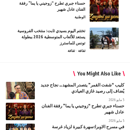
حسناء جبري تطرح “زوجيني يا يما” رفقة
الفنان عادل شهير
الوطنية
تختتم اليوم بسيدي ثابت: منتخب الفروسية
يستعد للألعاب المتوسطية 2026 ببطولة
تونس للماسترز
ثقافة
ثقافة
You Might Also Like
كليب “شفت القمر” يتصدر المشهد… نجاح جديد
يُضاف إلى رصيد غازي العيادي
5 مايو 2026
حسناء جبري تطرح “زوجيني يا يما” رفقة الفنان
عادل شهير
5 مايو 2026
في مسرح الاوبرا:سهرة كبيرة لزياد غرسة