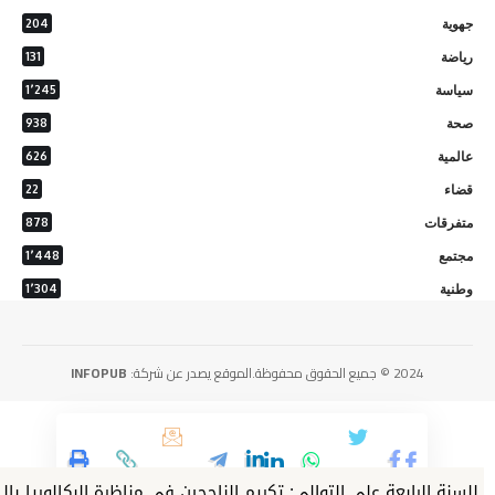
جهوية
204
رياضة
131
سياسة
1٬245
صحة
938
عالمية
626
قضاء
22
متفرقات
878
مجتمع
1٬448
وطنية
1٬304
2024 © جميع الحقوق محفوظة.الموقع يصدر عن شركة:
INFOPUB
للسنة الرابعة على التوالي: تكريم الناجحين في مناظرة البكالوريا بالفوار