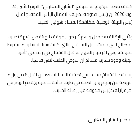
كشف مصدر موثوق به لموقع ”الشارع المغاربي” اليوم الاثنين 24
اوت 2020 ان رئيس حكومة تصريف الاعمال الياس الفخفاخ اقال
رئيس الهيئة الوطنية لمكافحة الفساد شوفي الطبيب.
وتأتي الإقالة بعد جدل واسع أثير حول موقف الهيئة من شبهة تضارب
المصالح التي حامت حول الفخفاخ والتي كانت سببا رئيسيا وراء سقوط
حكومته وفي اخر حوار تلفزي له قال الفخفاخ في رده على تأكيد
الهيئة وجود تضارب مصالح ان شوقي الطبيب ليس قاضيا.
ويسقط الفخفاخ مجددا في تصفية الحسابات بعد ان اقال 6 من وزراء
النهضة من بينهم وزير الصحة في ظرف جائحة عالمية ويُقدم اليوم في
اخر قرار له كرئيس حكومة على إقالة الطبيب.
المصدر: الشارع المغاربي