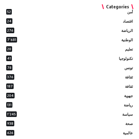
Categories
أمن
52
اقتصاد
24
الرياضة
276
الوطنية
7٬681
تعليم
20
تكنولوجيا
41
تونس
78
ثقافة
376
ثقافة
187
جهوية
204
رياضة
131
سياسة
1٬245
صحة
938
عالمية
626