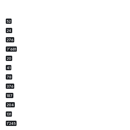
52
24
276
7٬681
20
41
78
376
187
204
131
1٬245