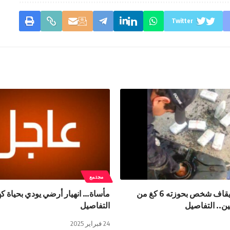
Twitter
مجتمع
معبر ذهيبة: إيقاف شخص بحوزته 6 كغ من
مأساة… انهيار أرضي يودي بحياة ك
ين.. التفاصيل
التفاصيل
24 فبراير 2025