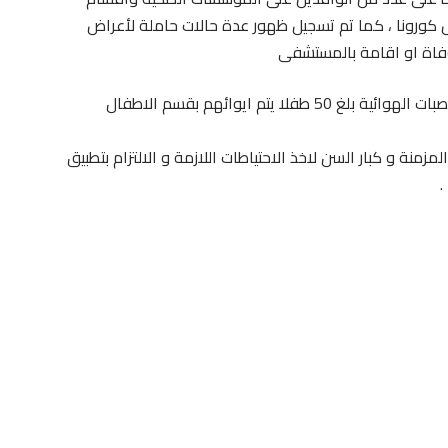
 اثبتت اصابة 7 حالات بفيروس كورونا ، كما تم تسجيل ظهور عدة حالات حاملة لأعراض
ة وفاة او اقامة بالمستشفى
هذا و اكدت ان عدد الاطفال المصابين بالتهاب القصبات الهوائية بلغ 50 طفلا يتم ايوائهم بقسم الاطفال
نة و كبار السن لاخذ الاحتياطات اللازمة و الالتزام بتطبيق
.