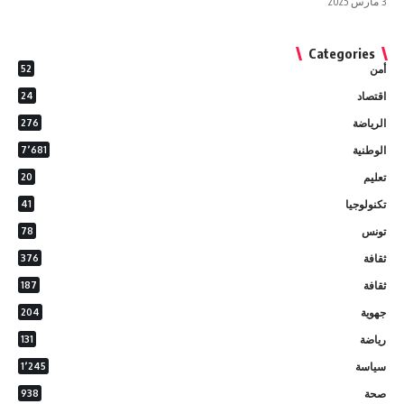
3 مارس 2025
Categories
أمن
52
اقتصاد
24
الرياضة
276
الوطنية
7٬681
تعليم
20
تكنولوجيا
41
تونس
78
ثقافة
376
ثقافة
187
جهوية
204
رياضة
131
سياسة
1٬245
صحة
938