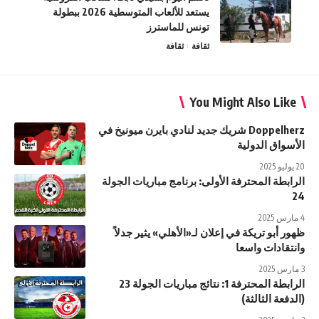
يستعد للألعاب المتوسطية 2026 ببطولة
تونس للماسترز
ثقافة
ثقافة
You Might Also Like
Doppelherz شريك جديد لنادي بايرن ميونيخ في
الأسواق الدولية
20 يوليو 2025
الرابطة المحترفة الأولى: برنامج مباريات الجولة
24
4 مارس 2025
ظهور أبو تريكة في إعلان لـ«الأهلي» يثير جدلاً
وانتقادات واسعا
3 مارس 2025
الرابطة المحترفة 1: نتائج مباريات الجولة 23
(الدفعة الثالثة)