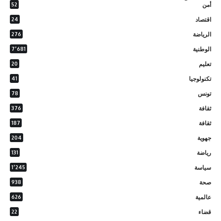
أمن
52
اقتصاد
24
الرياضة
276
الوطنية
7٬681
تعليم
20
تكنولوجيا
41
تونس
78
ثقافة
376
ثقافة
187
جهوية
204
رياضة
131
سياسة
1٬245
صحة
938
عالمية
626
قضاء
22