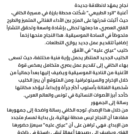
نجاح يمهّد لانطلاقة جديدة
أغنية “الرد الطبيعي” شكّلت محطة بارزة في مسيرة الكافي،
حيث أثبتت قدرتها على المزج بين الأداء الغنائي المتميز والطرح
الفني العصري، ما جعلها تحظى بإشادة واسعة وتحقق انتشاراً
ملحوظاً في الساحة الموسيقية. هذا النجاح منحها زخماً
إضافياً لتقديم عمل جديد يوازي التطلعات.
كليب “عيني عليه” في الأفق
الكليب الجديد المنتظر يحمل رؤية فنية مختلفة، حيث تسعى
بهاء الكافي إلى تقديم عمل بصري متكامل يعكس قوة
الأغنية من الناحية الموسيقية ويضيف إليها بعداً جمالياً من
خلال الإخراج والسينوغرافيا. ومن المتوقع أن يبرز الكليب
شخصية الفنانة بأسلوب أكثر جرأة وإبداعاً، ليؤكد مكانتها
كأحد أبرز الأصوات النسائية في تونس والعالم العربي.
رسالة إلى الجمهور
من خلال هذا الإصدار، توجه الكافي رسالة واضحة إلى جمهورها
مفادها أن النجاح ليس محطة نهائية، بل بداية لمسار متجدد
من الإبداع. فهي تراهن على أن “عيني عليه” سيعزز حضورها
الفني ويضيف إلى رصيدها أعمالاً تبقى راسخة في ذاكرة