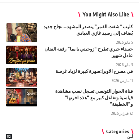
You Might Also Like
كليب “شفت القمر” يتصدر المشهد… نجاح جديد
يُضاف إلى رصيد غازي العيادي
5 مايو 2026
حسناء جبري تطرح “زوجيني يا يما” رفقة الفنان
عادل شهير
5 مايو 2026
في مسرح الاوبرا:سهرة كبيرة لزياد غرسة
11 مارس 2026
قناة الحوار التونسي تسجل نسب مشاهدة
قياسية وتفاعل كبير مع “هذه اخرتها”
و”الخطيفة”
22 فبراير 2026
Categories
أمن
52