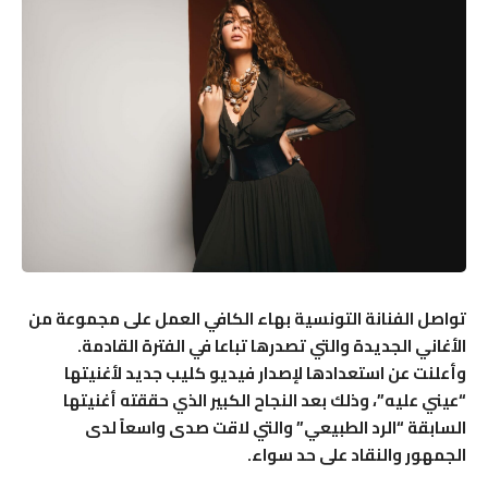
تواصل الفنانة التونسية بهاء الكافي العمل على مجموعة من
الأغاني الجديدة والتي تصدرها تباعا في الفترة القادمة.
وأعلنت عن استعدادها لإصدار فيديو كليب جديد لأغنيتها
“عيني عليه”، وذلك بعد النجاح الكبير الذي حققته أغنيتها
السابقة “الرد الطبيعي” والتي لاقت صدى واسعاً لدى
الجمهور والنقاد على حد سواء.