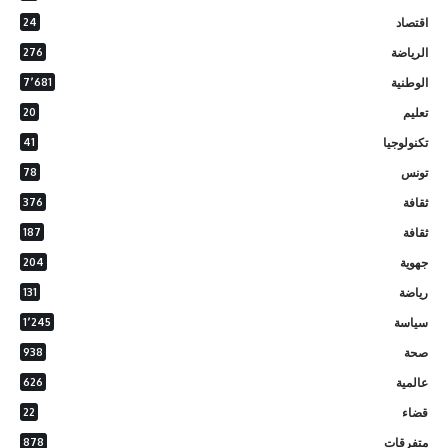
اقتصاد
24
الرياضة
276
الوطنية
7٬681
تعليم
20
تكنولوجيا
41
تونس
78
ثقافة
376
ثقافة
187
جهوية
204
رياضة
131
سياسة
1٬245
صحة
938
عالمية
626
قضاء
22
متفرقات
878