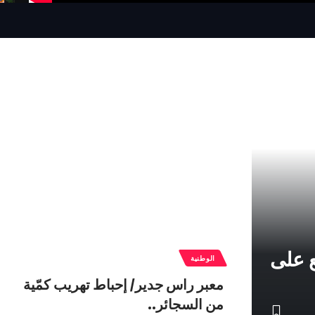
ع على
الوطنية
معبر راس جدير/ إحباط تهريب كمّية
من السجائر..