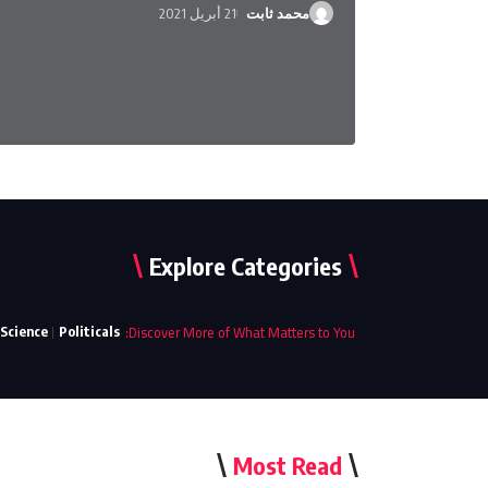
محمد ثابت
21 أبريل 2021
Explore Categories
:
Discover More
of What Matters to You
Science
Politicals
Most Read