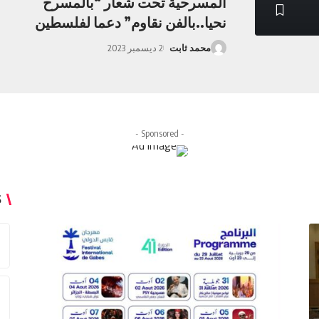
المسرحية تحت شعار “بالمسرح
نحيا..بالفن نقاوم” دعما لفلسطين
محمد ثابت
2 ديسمبر 2023
- Sponsored -
S