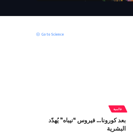
The Verge
MacBook Pro with M1 Pro
and M1 Max Review:
Laptop of The Year
Go to Science
The Verge
Windows 11: An Overhaul
in Progress
The Verge
عالمية
بعد كورونا… فيروس “نيباه” يُهدّد
البشرية