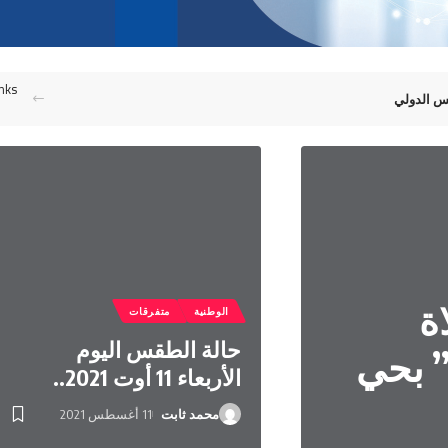
inks
بس الدولي
ة
الوطنية
متفرقات
حالة الطقس اليوم
” بحي
الأربعاء 11 أوت 2021..
محمد ثابت
11 أغسطس 2021