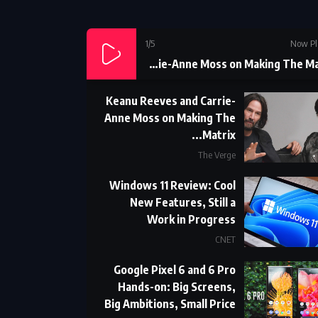
1
/5
Now Pl
Keanu Reeves and Carrie-Anne Moss on Making The Matrix...
Keanu Reeves and Carrie-
Anne Moss on Making The
Matrix...
The Verge
Windows 11 Review: Cool
New Features, Still a
Work in Progress
CNET
Google Pixel 6 and 6 Pro
Hands-on: Big Screens,
Big Ambitions, Small Price