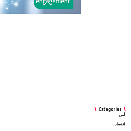
Categories
أمن
اقتصاد