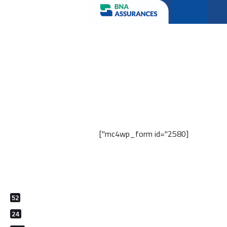
[mc4wp_form id="2580"]
52
24