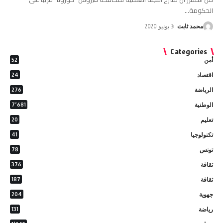
الحكومة
…
محمد ثابت
3 يونيو 2020
Categories
أمن
52
اقتصاد
24
الرياضة
276
الوطنية
7٬681
تعليم
20
تكنولوجيا
41
تونس
78
ثقافة
376
ثقافة
187
جهوية
204
رياضة
131