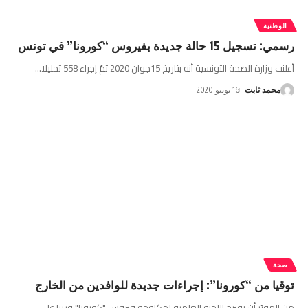
الوطنية
رسمي: تسجيل 15 حالة جديدة بفيروس “كورونا” في تونس
أعلنت وزارة الصحة التونسية أنه بتاريخ 15جوان 2020 تمّ إجراء 558 تحليلا
…
محمد ثابت
16 يونيو 2020
صحة
توقيا من “كورونا”: إجراءات جديدة للوافدين من الخارج
من المقرّر أن تقترح اللجنة العلمية لمكافحة فيروس "كورونا" قريبا على