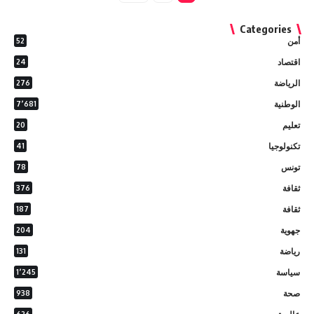
Categories
أمن
52
اقتصاد
24
الرياضة
276
الوطنية
7٬681
تعليم
20
تكنولوجيا
41
تونس
78
ثقافة
376
ثقافة
187
جهوية
204
رياضة
131
سياسة
1٬245
صحة
938
626