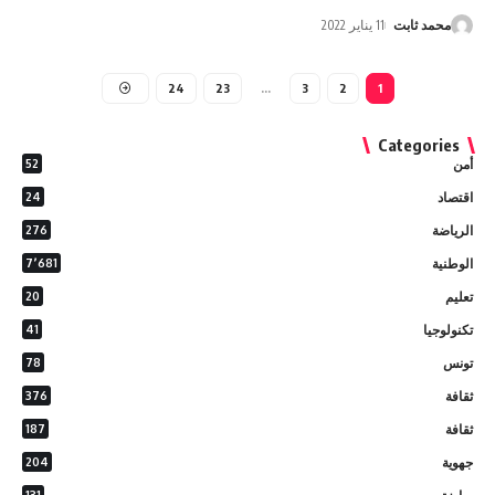
محمد ثابت
11 يناير 2022
24
23
…
3
2
1
Categories
أمن
52
اقتصاد
24
الرياضة
276
الوطنية
7٬681
تعليم
20
تكنولوجيا
41
تونس
78
ثقافة
376
ثقافة
187
جهوية
204
131