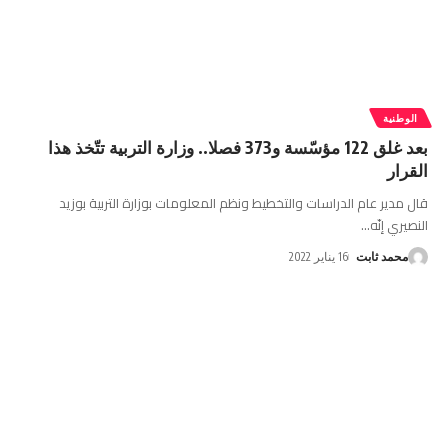
الوطنية
بعد غلق 122 مؤسّسة و373 فصلا.. وزارة التربية تتّخذ هذا
القرار
قال مدير عام الدراسات والتخطيط ونظم المعلومات بوزارة التربية بوزيد
النصيري إنّه
…
محمد ثابت
16 يناير 2022