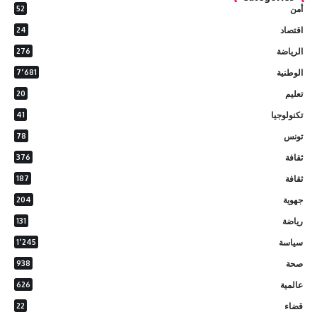
أمن
52
اقتصاد
24
الرياضة
276
الوطنية
7٬681
تعليم
20
تكنولوجيا
41
تونس
78
ثقافة
376
ثقافة
187
جهوية
204
رياضة
131
سياسة
1٬245
صحة
938
عالمية
626
قضاء
22