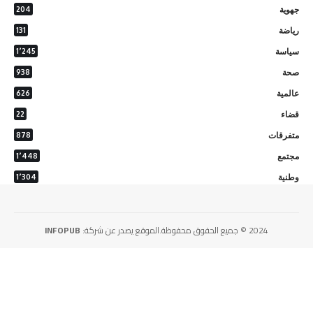
جهوية
204
رياضة
131
سياسة
1٬245
صحة
938
عالمية
626
قضاء
22
متفرقات
878
مجتمع
1٬448
وطنية
1٬304
2024 © جميع الحقوق محفوظة.الموقع يصدر عن شركة:
INFOPUB