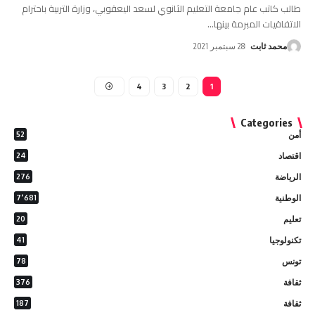
طالب كاتب عام جامعة التعليم الثانوي لسعد اليعقوبي، وزارة التربية باحترام
الاتفاقيات المبرمة بينها
…
محمد ثابت
28 سبتمبر 2021
4
3
2
1
Categories
أمن
52
اقتصاد
24
الرياضة
276
الوطنية
7٬681
تعليم
20
تكنولوجيا
41
تونس
78
ثقافة
376
ثقافة
187